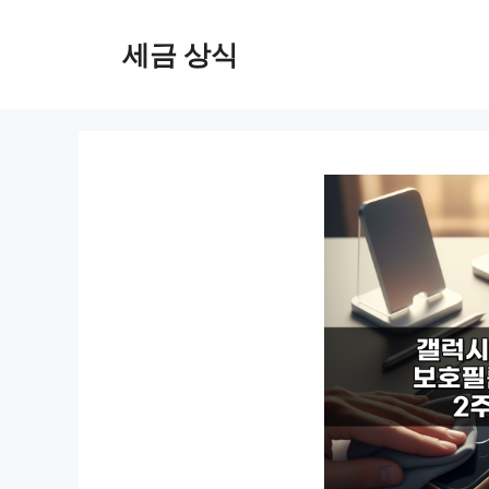
컨
텐
세금 상식
츠
로
건
너
뛰
기