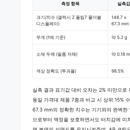
측정 항목
실측
크기/치수 (갤럭시 Z 플립7 폴더블
148.7 x
디스플레이)
67.3 mm
무게 (1매 기준)
약 5.2 g
소재 두께 (필름 자체)
약 0.18 
색상 정확도 (투과율)
98.5%
실측 결과 표기값 대비 오차는 2% 미만으로
동일 가격대 제품 7종과 비교 시 상위 15% 
67.3 mm의 정확한 치수는 기기와의 완벽한
으로부터 액정을 보호하면서도 터치감에 미치는
면 본연의 선명도를 유지시켜주며, AR 코팅으