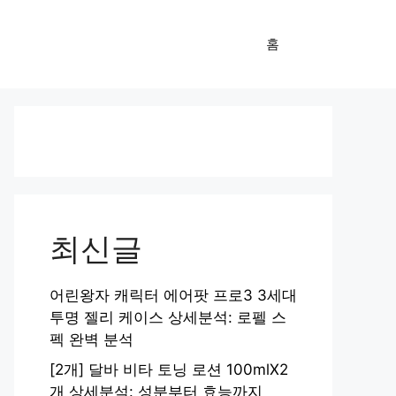
홈
최신글
어린왕자 캐릭터 에어팟 프로3 3세대
투명 젤리 케이스 상세분석: 로펠 스
펙 완벽 분석
[2개] 달바 비타 토닝 로션 100mlX2
개 상세분석: 성분부터 효능까지