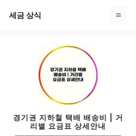
컨
텐
세금 상식
메
츠
로
뉴
건
너
뛰
기
경기권 지하철 택배 배송비 | 거
리별 요금표 상세안내