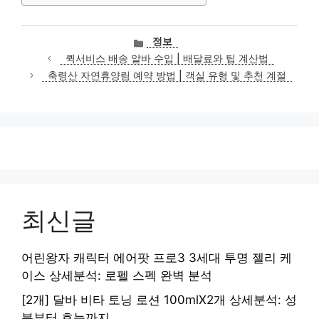
카
정보
테
퀵서비스 배송 알바 수입 | 배달료와 팁 계산법
고
축령산 자연휴양림 예약 방법 | 객실 유형 및 추천 계절
리
최신글
어린왕자 캐릭터 에어팟 프로3 3세대 투명 젤리 케
이스 상세분석: 로펠 스펙 완벽 분석
[2개] 달바 비타 토닝 로션 100mlX2개 상세분석: 성
분부터 효능까지