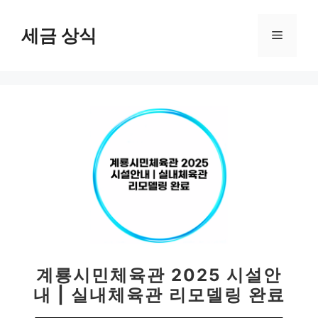
컨
텐
세금 상식
메
츠
로
뉴
건
너
뛰
기
계룡시민체육관 2025 시설안
내 | 실내체육관 리모델링 완료