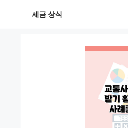
컨
텐
세금 상식
츠
로
건
너
뛰
기