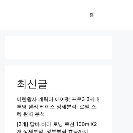
홈
최신글
어린왕자 캐릭터 에어팟 프로3 3세대
투명 젤리 케이스 상세분석: 로펠 스
펙 완벽 분석
[2개] 달바 비타 토닝 로션 100mlX2
개 상세분석: 성분부터 효능까지