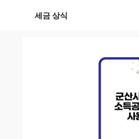
컨
텐
세금 상식
츠
로
건
너
뛰
기