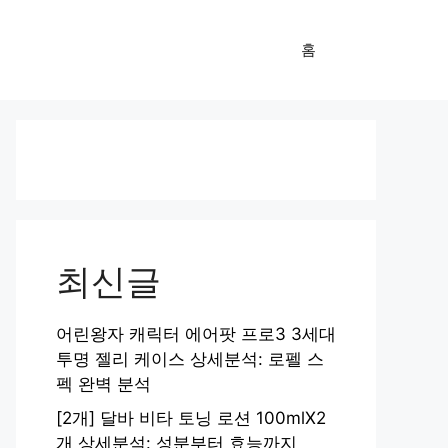
홈
최신글
어린왕자 캐릭터 에어팟 프로3 3세대
투명 젤리 케이스 상세분석: 로펠 스
펙 완벽 분석
[2개] 달바 비타 토닝 로션 100mlX2
개 상세분석: 성분부터 효능까지