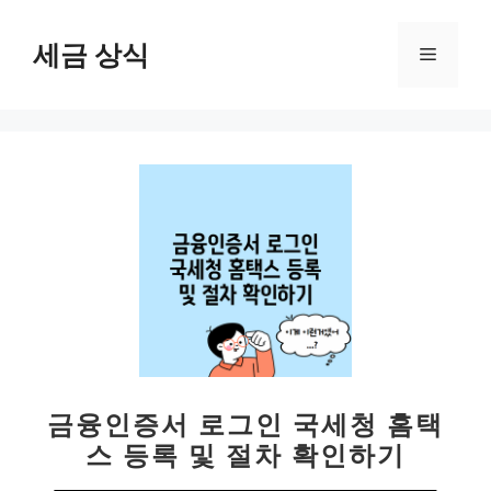
컨
텐
세금 상식
메
츠
로
뉴
건
너
뛰
기
금융인증서 로그인 국세청 홈택
스 등록 및 절차 확인하기