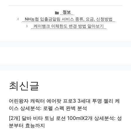
카
정보
테
NH농협 입출금알림 서비스 종류, 요금, 신청방법
고
케이뱅크 이체한도 변경 방법 알아보기
리
최신글
어린왕자 캐릭터 에어팟 프로3 3세대 투명 젤리 케
이스 상세분석: 로펠 스펙 완벽 분석
[2개] 달바 비타 토닝 로션 100mlX2개 상세분석: 성
분부터 효능까지