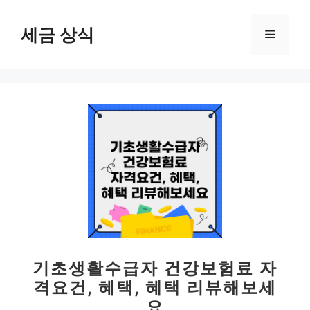
컨
텐
세금 상식
메
츠
로
뉴
건
너
뛰
기
기초생활수급자 건강보험료 자
격요건, 혜택, 혜택 리뷰해보세
요