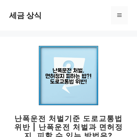
컨
텐
세금 상식
메
츠
로
뉴
건
너
뛰
기
난폭운전 처벌기준 도로교통법
위반 | 난폭운전 처벌과 면허정
지, 피할 수 있는 방법은?