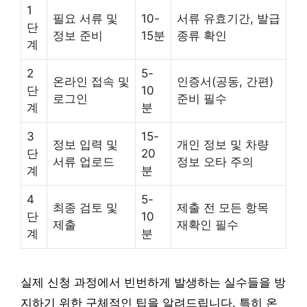
1
필요 서류 및
10-
서류 유효기간, 발급
단
정보 준비
15분
종류 확인
계
2
5-
온라인 접속 및
인증서(공동, 간편)
단
10
로그인
준비 필수
계
분
3
15-
정보 입력 및
개인 정보 및 차량
단
20
서류 업로드
정보 오타 주의
계
분
4
5-
최종 검토 및
제출 전 모든 항목
단
10
제출
재확인 필수
계
분
실제 신청 과정에서 빈번하게 발생하는 실수들을 방
지하기 위한 구체적인 팁을 알려드립니다. 특히 온