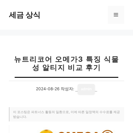
컨
텐
세금 상식
메
츠
로
뉴
건
너
뛰
기
뉴트리코어 오메가3 특징 식물
성 알티지 비교 후기
2024-08-26
작성자:
admin
이 포스팅은 파트너스 활동의 일환으로, 이에 따른 일정액의 수수료를 제공
받습니다.