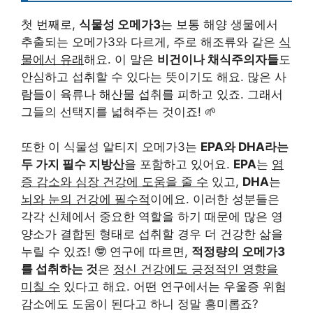
첫 번째로,
식물성 오메가3
는 보통 해양 생물에서
추출되는 오메가3와 다르게, 주로 해조류와 같은
식
물에서 유래
해요. 이 말은
비건이나 채식주의자들
도
안심하고 섭취할 수 있다는 뜻이기도 해요. 많은 사
람들이 육류나 해산물 섭취를 피하고 있죠. 그래서
그들의 선택지를 넓혀주는 것이죠! 🌱
또한 이 식물성 알티지 오메가3는
EPA와 DHA라는
두 가지 필수 지방산
을 포함하고 있어요.
EPA
는
염
증 감소와 심장 건강에 도움을 줄 수
있고,
DHA
는
뇌와 눈의 건강에 필수적
이에요. 이러한 성분들은
각각 신체에서 중요한 역할을 하기 때문에 많은 영
양소가 결합된 형태로 섭취할 경우 더 건강한 삶을
누릴 수 있죠! 🤓 연구에 따르면,
적정량의 오메가3
를 섭취하는 것
은
정신 건강에도 긍정적인 영향을
미칠 수
있다고 해요. 어떤 연구에서는 우울증 위험
감소에도 도움이 된다고 하니 정말 흥미롭죠?