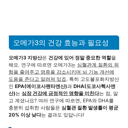
오메가3의 건강 효능과 필요성
오메가3 지방산
은
건강에 있어 정말 중요한 역할
을
해요. 연구에 따르면 오메가3는
심혈관계 질환의 위
험을 줄여주고 염증을 감소시키며 뇌 기능 개선에
도움을 준다고 알려져 있죠
. 특히 고도불포화지방산
인
EPA(에이코사펜타엔산)
과
DHA(도코사헥사엔
산)
는
심장 건강에 긍정적인 영향을 미친다
는 점, 알
고 계셨나요? 여러 연구에 따르면, EPA와 DHA를
충분히 섭취한 사람들은
심혈관 질환 발생률이 평균
20% 이상 낮다
는 결과도 있답니다!