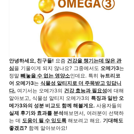
안녕하세요, 친구들!
요즘
건강을 챙기는데 많은 관
심
을 기울이게 되지 않나요? 그중에서도
오메가3
는
정말
빼놓을 수 없는 영양소
인데요. 특히
뉴트리코
어 오메가3
는
식물성 알티지로 더 주목받고 있답니
다.
여기서는 오메가3의
건강 효능과 필요성
에 대해
알아보고, 식물성 알티지 오메가3의
특징과 일반 오
메가3와의 성분 비교도 함께 해볼게요.
사용자들의
실제 후기와 효과를 분석
해보면서, 여러분이 선택하
는 데
도움이 될 수 있도록
해보려고 해요.
기대해도
좋겠죠?
함께 알아보아요!