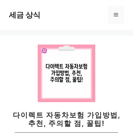
컨
텐
세금 상식
메
츠
로
뉴
건
너
뛰
기
다이렉트 자동차보험 가입방법,
추천, 주의할 점, 꿀팁!