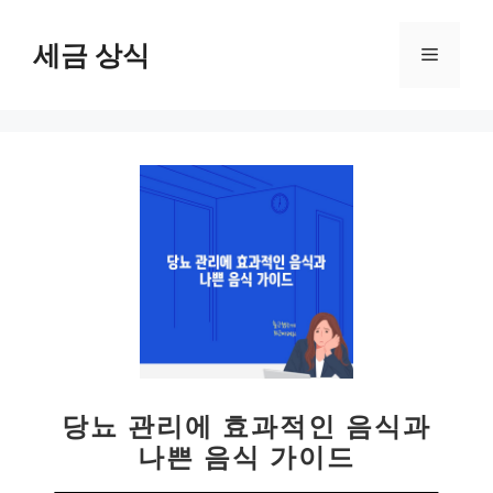
컨
텐
세금 상식
메
츠
로
뉴
건
너
뛰
기
당뇨 관리에 효과적인 음식과
나쁜 음식 가이드