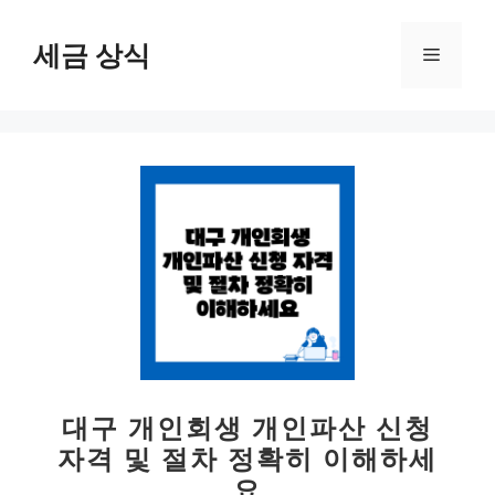
컨
텐
세금 상식
메
츠
로
뉴
건
너
뛰
기
대구 개인회생 개인파산 신청
자격 및 절차 정확히 이해하세
요