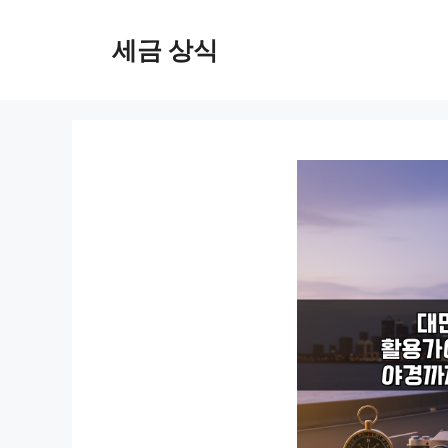
컨
텐
세금 상식
츠
로
건
너
뛰
기