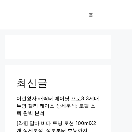
홈
최신글
어린왕자 캐릭터 에어팟 프로3 3세대
투명 젤리 케이스 상세분석: 로펠 스
펙 완벽 분석
[2개] 달바 비타 토닝 로션 100mlX2
개 상세분석: 성분부터 효능까지