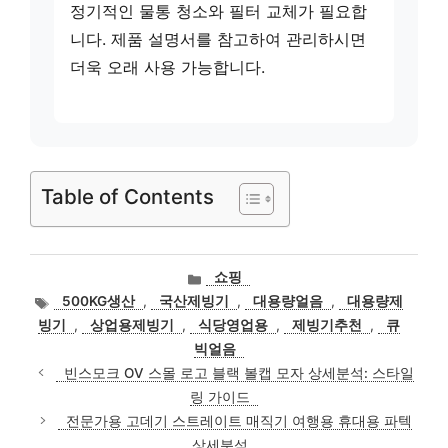
정기적인 물통 청소와 필터 교체가 필요합
니다. 제품 설명서를 참고하여 관리하시면
더욱 오래 사용 가능합니다.
Table of Contents
카
쇼핑
테
태
500KG생산
,
국산제빙기
,
대용량얼음
,
대용량제
고
그
빙기
,
상업용제빙기
,
식당영업용
,
제빙기추천
,
큐
리
빅얼음
빈스모크 OV 스몰 로고 블랙 볼캡 모자 상세분석: 스타일
링 가이드
전문가용 고데기 스트레이트 매직기 여행용 휴대용 파텍
상세분석