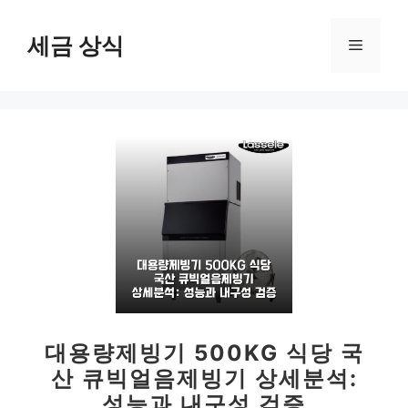
컨
텐
세금 상식
메
츠
로
뉴
건
너
뛰
기
대용량제빙기 500KG 식당 국
산 큐빅얼음제빙기 상세분석:
성능과 내구성 검증