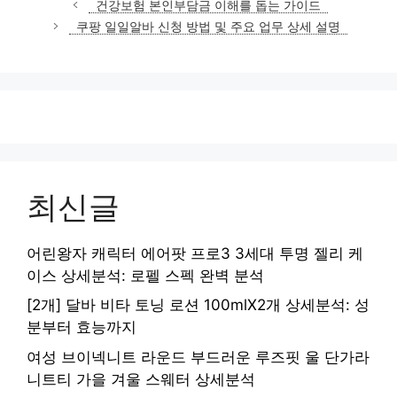
건강보험 본인부담금 이해를 돕는 가이드
고
쿠팡 일일알바 신청 방법 및 주요 업무 상세 설명
리
최신글
어린왕자 캐릭터 에어팟 프로3 3세대 투명 젤리 케
이스 상세분석: 로펠 스펙 완벽 분석
[2개] 달바 비타 토닝 로션 100mlX2개 상세분석: 성
분부터 효능까지
여성 브이넥니트 라운드 부드러운 루즈핏 울 단가라
니트티 가을 겨울 스웨터 상세분석