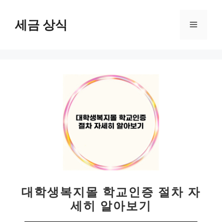
컨
텐
세금 상식
메
츠
로
뉴
건
너
뛰
기
대학생복지몰 학교인증 절차 자
세히 알아보기