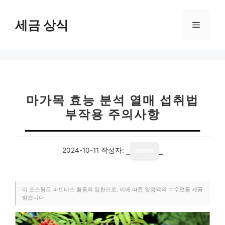
컨
텐
세금 상식
메
츠
로
뉴
건
너
뛰
기
마가목 효능 분석 열매 섭취법
부작용 주의사항
2024-10-11
작성자:
admin
이 포스팅은 파트너스 활동의 일환으로, 이에 따른 일정액의 수수료를 제공
받습니다.