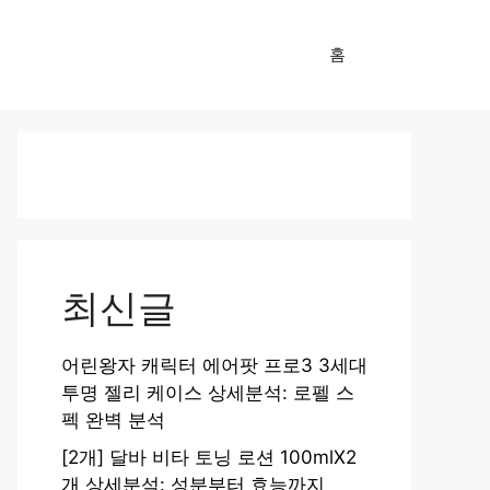
홈
최신글
어린왕자 캐릭터 에어팟 프로3 3세대
투명 젤리 케이스 상세분석: 로펠 스
펙 완벽 분석
[2개] 달바 비타 토닝 로션 100mlX2
개 상세분석: 성분부터 효능까지