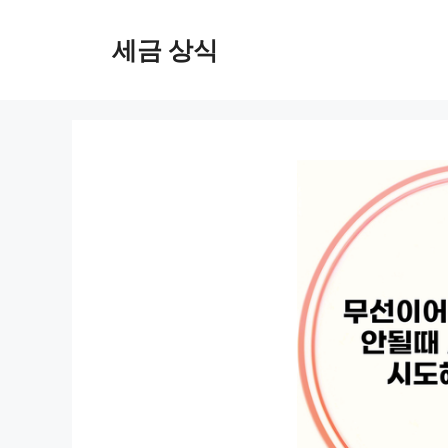
컨
텐
세금 상식
츠
로
건
너
뛰
기