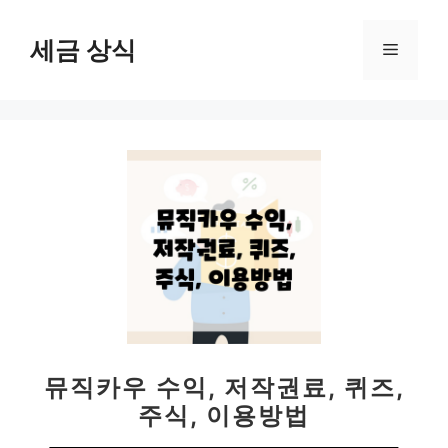
컨
텐
세금 상식
메
츠
로
뉴
건
너
뛰
기
뮤직카우 수익, 저작권료, 퀴즈,
주식, 이용방법