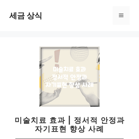
컨
텐
세금 상식
메
츠
로
뉴
건
너
뛰
기
미술치료 효과 | 정서적 안정과
자기표현 향상 사례