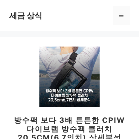
컨
텐
세금 상식
메
츠
로
뉴
건
너
뛰
기
방수팩 보다 3배 튼튼한 CPIW
다이브랩 방수팩 클러치
20.5CM(6.7인치) 상세분석