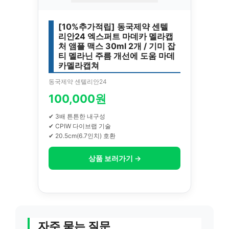
[10%추가적립] 동국제약 센텔
리안24 엑스퍼트 마데카 멜라캡
처 앰플 맥스 30ml 2개 / 기미 잡
티 멜라닌 주름 개선에 도움 마데
카멜라캡쳐
동국제약 센텔리안24
100,000원
✔ 3배 튼튼한 내구성
✔ CPIW 다이브랩 기술
✔ 20.5cm(6.7인치) 호환
상품 보러가기 →
자주 묻는 질문