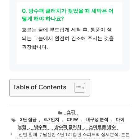
Q. 방수팩 클러치가 젖었을 때 세탁은 어
떻게 해야 하나요?
흐르는 물에 부드럽게 세척 후, 통풍이 잘
되는 그늘에서 완전히 건조해 주시는 것을
권장합니다.
Table of Contents
카
쇼핑
테
태
3단 잠금
,
6.7인치
,
CPIW
,
내구성 분석
,
다이
고
그
브랩
,
방수팩
,
방수팩 클러치
,
스마트폰 방수
리
선반 철제 수납선반 4단 12T합판 스피드랙 상세분석: 튼튼