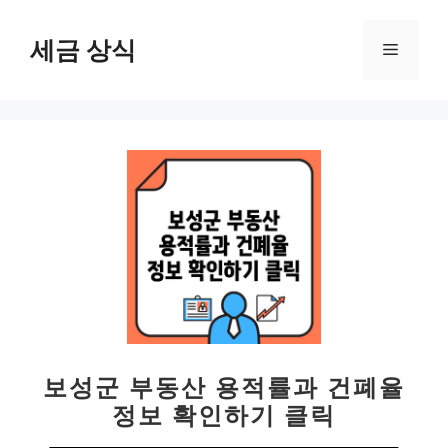
컨
텐
세금 상식
메
츠
로
뉴
건
너
뛰
기
보성군 부동산 용적률과 건폐율
정보 확인하기 클릭