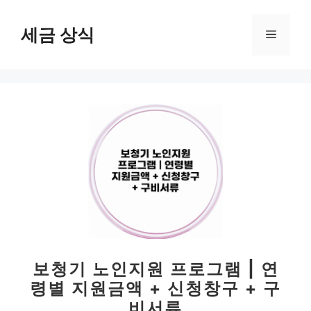
컨
텐
세금 상식
메
츠
로
뉴
건
너
뛰
기
보청기 노인지원 프로그램 | 연
령별 지원금액 + 신청창구 + 구
비서류