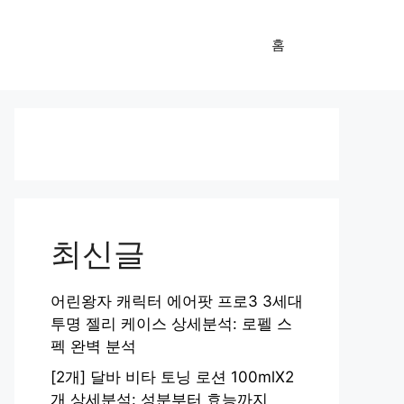
홈
최신글
어린왕자 캐릭터 에어팟 프로3 3세대
투명 젤리 케이스 상세분석: 로펠 스
펙 완벽 분석
[2개] 달바 비타 토닝 로션 100mlX2
개 상세분석: 성분부터 효능까지