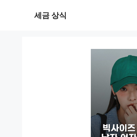
컨
텐
세금 상식
츠
로
건
너
뛰
기