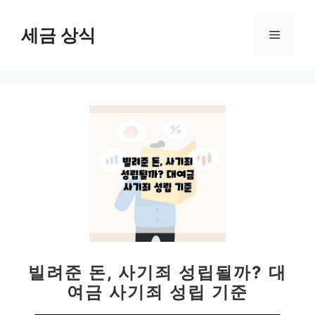
컨
텐
세금 상식
메
츠
로
뉴
건
너
뛰
기
빌려준 돈, 사기죄 성립될까? 대
여금 사기죄 성립 기준