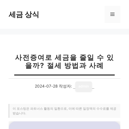
컨
텐
세금 상식
메
츠
로
뉴
건
너
뛰
기
사전증여로 세금을 줄일 수 있
을까? 절세 방법과 사례
2024-07-28
작성자:
admin
이 포스팅은 파트너스 활동의 일환으로, 이에 따른 일정액의 수수료를 제공
받습니다.