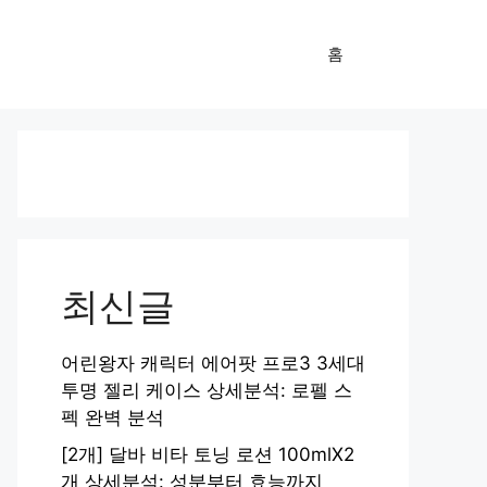
홈
최신글
어린왕자 캐릭터 에어팟 프로3 3세대
투명 젤리 케이스 상세분석: 로펠 스
펙 완벽 분석
[2개] 달바 비타 토닝 로션 100mlX2
개 상세분석: 성분부터 효능까지