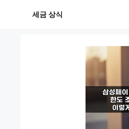
컨
텐
세금 상식
츠
로
건
너
뛰
기