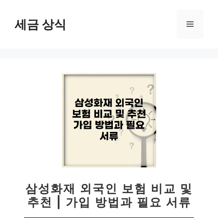
컨
텐
세금 상식
메
츠
로
뉴
건
너
뛰
기
삼성화재 외국인 보험 비교 및
추천 | 가입 방법과 필요 서류