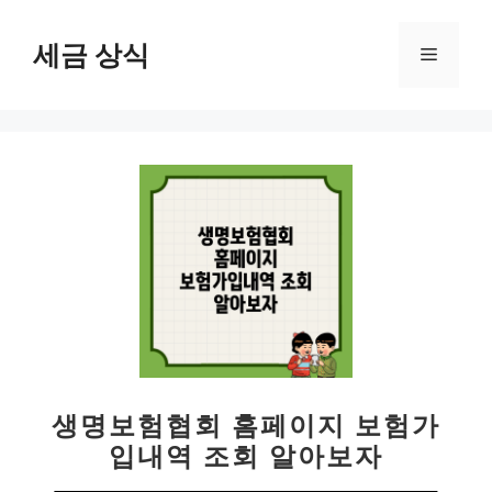
컨
텐
세금 상식
메
츠
로
뉴
건
너
뛰
기
생명보험협회 홈페이지 보험가
입내역 조회 알아보자