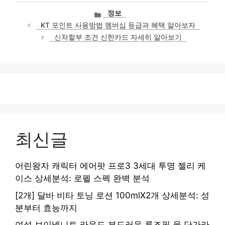
카
정보
테
KT 포인트 사용방법 멤버십 등급과 혜택 알아보자
고
신차할부 조건 신한카드 자세히 알아보기
리
최신글
어린왕자 캐릭터 에어팟 프로3 3세대 투명 젤리 케
이스 상세분석: 로펠 스펙 완벽 분석
[2개] 달바 비타 토닝 로션 100mlX2개 상세분석: 성
분부터 효능까지
여성 브이넥니트 라운드 부드러운 루즈핏 울 단가라