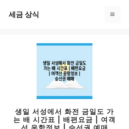
컨
텐
세금 상식
메
츠
로
뉴
건
너
뛰
기
생일 서성에서 화전 금일도 가
는 배 시간표 | 배편요금 | 여객
선 운항정보 | 승선권 예매