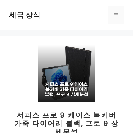
컨
텐
세금 상식
메
츠
로
뉴
건
너
뛰
기
서피스 프로 9 케이스 북커버
가죽 다이어리 블랙, 프로 9 상
세분석