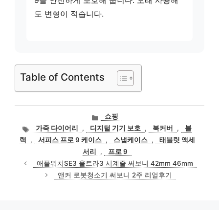
9을 안전하게 보호해 줍니다. 오래 사용해
도 변형이 적습니다.
Table of Contents
카
쇼핑
테
태
가죽 다이어리
,
디지털 기기 보호
,
북커버
,
블
고
그
랙
,
서피스 프로 9 케이스
,
스냅케이스
,
태블릿 액세
리
서리
,
프로 9
애플워치SE3 울트라3 시계줄 써보니 42mm 46mm
앤커 로봇청소기 써보니 2주 리얼후기