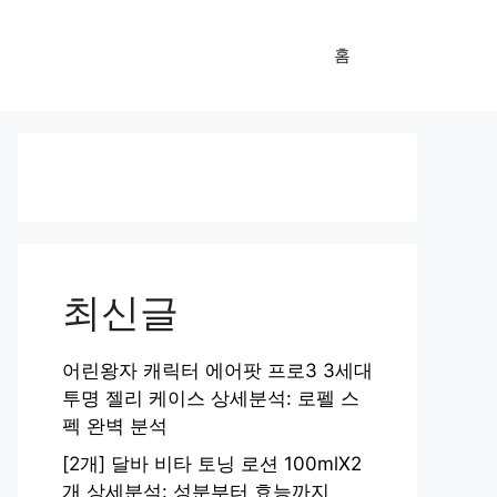
홈
최신글
어린왕자 캐릭터 에어팟 프로3 3세대
투명 젤리 케이스 상세분석: 로펠 스
펙 완벽 분석
[2개] 달바 비타 토닝 로션 100mlX2
개 상세분석: 성분부터 효능까지