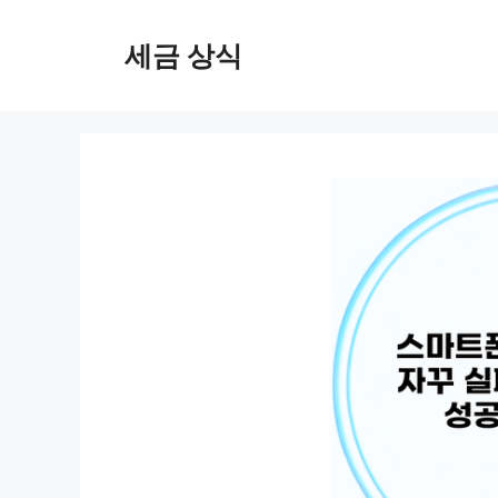
컨
텐
세금 상식
츠
로
건
너
뛰
기