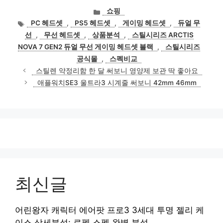
카
쇼핑
테
태
PC 헤드셋
,
PS5 헤드셋
,
게이밍 헤드셋
,
듀얼 무
고
그
선
,
무선 헤드셋
,
상품분석
,
스틸시리즈 ARCTIS
리
NOVA 7 GEN2 듀얼 무선 게이밍 헤드셋 블랙
,
스틸시리즈
공식몰
,
스펙비교
스틸렌 약정리함 한 달 써보니 영양제 보관 딱 좋아요
애플워치SE3 울트라3 시계줄 써보니 42mm 46mm
최신글
어린왕자 캐릭터 에어팟 프로3 3세대 투명 젤리 케
이스 상세분석: 로펠 스펙 완벽 분석