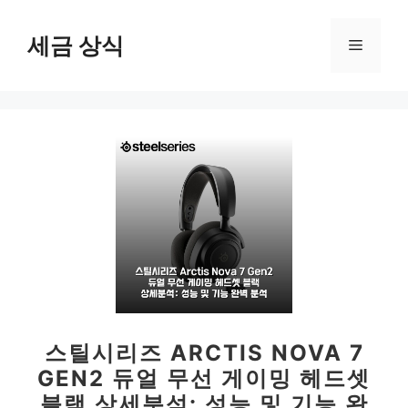
컨
텐
세금 상식
메
츠
로
뉴
건
너
뛰
기
스틸시리즈 ARCTIS NOVA 7
GEN2 듀얼 무선 게이밍 헤드셋
블랙 상세분석: 성능 및 기능 완