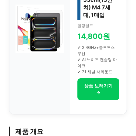
치) M4 7세
대, 1매입
힐링쉴드
14,800원
✔ 2.4GHz+블루투스
무선
✔ AI 노이즈 캔슬링 마
이크
✔ 7.1 채널 서라운드
상품 보러가기
→
제품 개요