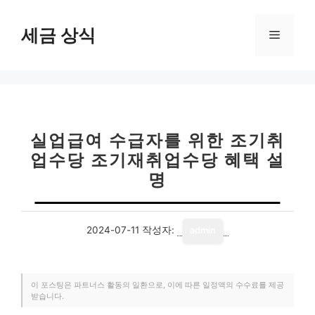
컨
텐
세금 상식
메
츠
로
뉴
건
너
뛰
기
실업급여 수급자를 위한 조기취
업수당 조기재취업수당 혜택 설
명
2024-07-11
작성자:
admin
이 포스팅은 파트너스 활동의 일환으로, 이에 따른 일정액의 수수료를 제공
받습니다.