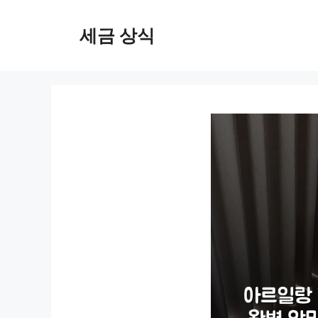
컨
텐
세금 상식
츠
로
건
너
뛰
기