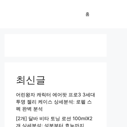
홈
최신글
어린왕자 캐릭터 에어팟 프로3 3세대
투명 젤리 케이스 상세분석: 로펠 스
펙 완벽 분석
[2개] 달바 비타 토닝 로션 100mlX2
개 상세분석: 성분부터 효능까지