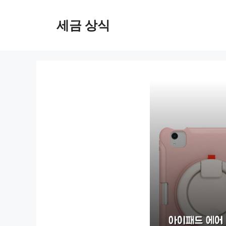
컨
텐
세금 상식
츠
로
건
너
뛰
기