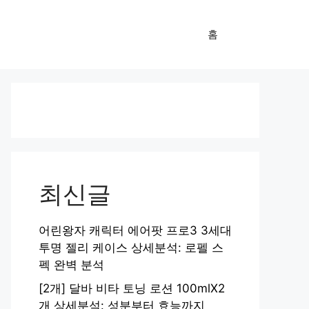
홈
최신글
어린왕자 캐릭터 에어팟 프로3 3세대
투명 젤리 케이스 상세분석: 로펠 스
펙 완벽 분석
[2개] 달바 비타 토닝 로션 100mlX2
개 상세분석: 성분부터 효능까지