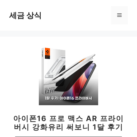
컨
텐
세금 상식
메
츠
로
뉴
건
너
뛰
기
아이폰16 프로 맥스 AR 프라이
버시 강화유리 써보니 1달 후기