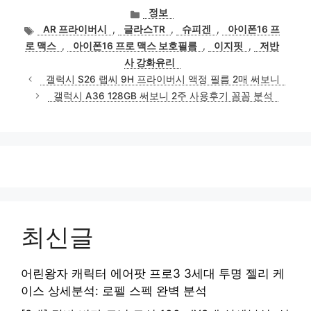
카
정보
테
태
AR 프라이버시
,
글라스TR
,
슈피겐
,
아이폰16 프
고
그
로 맥스
,
아이폰16 프로 맥스 보호필름
,
이지핏
,
저반
리
사 강화유리
갤럭시 S26 랩씨 9H 프라이버시 액정 필름 2매 써보니
갤럭시 A36 128GB 써보니 2주 사용후기 꼼꼼 분석
최신글
어린왕자 캐릭터 에어팟 프로3 3세대 투명 젤리 케
이스 상세분석: 로펠 스펙 완벽 분석