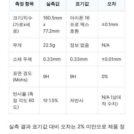
측정 항목
실측값
표기값
오차
크기/치수
160.5mm
아이폰 16
(가로x세
x
프로 맥스
±0.1mm
로)
77.2mm
호환
무게
22.5g
정보 없음
N/A
소재 두께
0.33mm
0.33mm
±0.01mm
표면 경도
9H
9H
0%
(Mohs)
반사율 (측
N/A (상대
정 각도 60
약 1.5%
저반사
적 수치)
도)
실측 결과 표기값 대비 오차는 2% 미만으로 제품 정