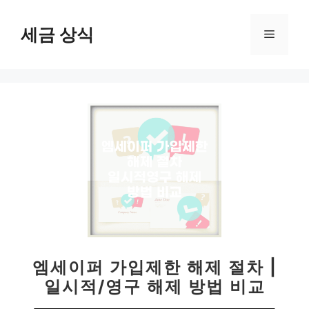
컨
텐
세금 상식
메
츠
로
뉴
건
너
뛰
기
엠세이퍼 가입제한 해제 절차 |
일시적/영구 해제 방법 비교