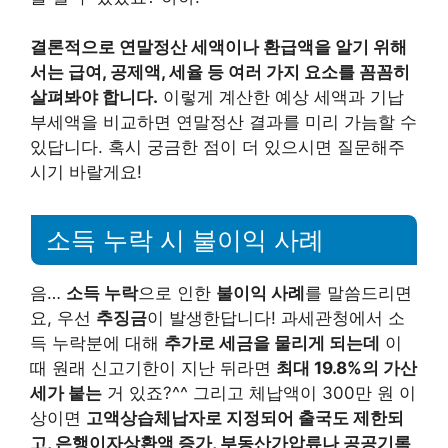
결론적으로 연말정산 세액이나 환급액을 알기 위해
서는 급여, 공제액, 세율 등 여러 가지 요소를 꼼꼼히
살펴봐야 합니다.
이렇게 계산한 예상 세액과 기납
부세액을 비교하면 연말정산 결과를 미리 가늠할 수
있답니다. 혹시 궁금한 점이 더 있으시면 질문해주
시기 바랄게요!
소득 누락 시 불이익 사례
음…
소득 누락
으로 인한
불이익 사례
를 말씀드리면
요, 우선
추징금
이 발생한답니다! 과세관청에서 소
득 누락분에 대해
추가로 세금을 물리게 되는데
이
때 원래 신고기한이 지난 뒤라면
최대 19.8%의 가산
세가 붙는
거 있죠?^^ 그리고 체납액이 300만 원 이
상이면
고액상습체납자로 지정되어 출국도 제한되
고, 은행이자상환액 증가, 부동산가압류나 공공기록