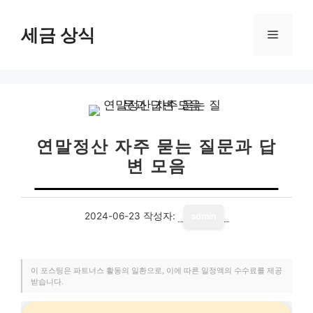
컨
텐
세금 상식
메
츠
로
뉴
건
너
뛰
기
연말정산 자주 묻는 질문과 답
변 모음
2024-06-23
작성자:
admin
이 포스팅은 파트너스 활동의 일환으로, 이에 따른 일정액의 수수료를 제공
받습니다.