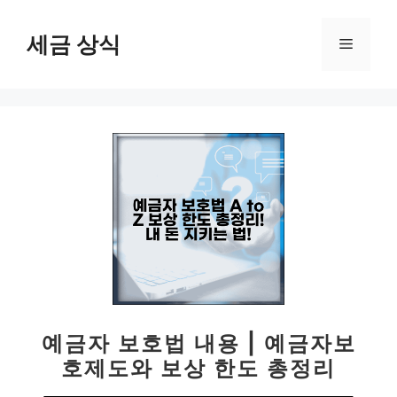
컨
텐
세금 상식
메
츠
로
뉴
건
너
뛰
기
예금자 보호법 내용 | 예금자보
호제도와 보상 한도 총정리