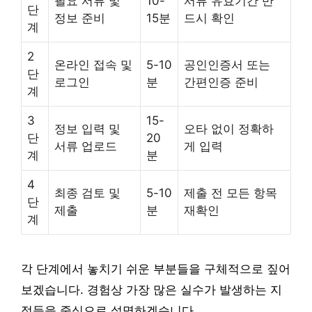
필요 서류 및
10-
서류 유효기간 반
단
정보 준비
15분
드시 확인
계
2
온라인 접속 및
5-10
공인인증서 또는
단
로그인
분
간편인증 준비
계
3
15-
정보 입력 및
오타 없이 정확하
단
20
서류 업로드
게 입력
계
분
4
최종 검토 및
5-10
제출 전 모든 항목
단
제출
분
재확인
계
각 단계에서 놓치기 쉬운 부분들을 구체적으로 짚어
보겠습니다. 경험상 가장 많은 실수가 발생하는 지
점들을 중심으로 설명하겠습니다.