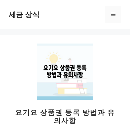
컨
텐
세금 상식
메
츠
로
뉴
건
너
뛰
기
요기요 상품권 등록 방법과 유
의사항