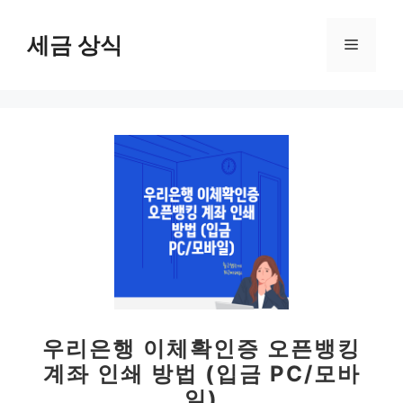
컨
텐
세금 상식
메
츠
로
뉴
건
너
뛰
기
우리은행 이체확인증 오픈뱅킹
계좌 인쇄 방법 (입금 PC/모바
일)