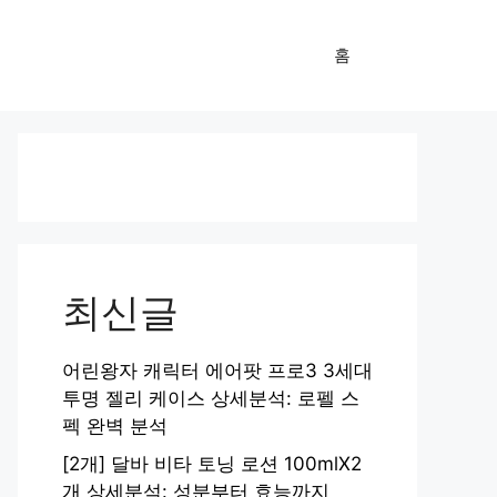
홈
최신글
어린왕자 캐릭터 에어팟 프로3 3세대
투명 젤리 케이스 상세분석: 로펠 스
펙 완벽 분석
[2개] 달바 비타 토닝 로션 100mlX2
개 상세분석: 성분부터 효능까지