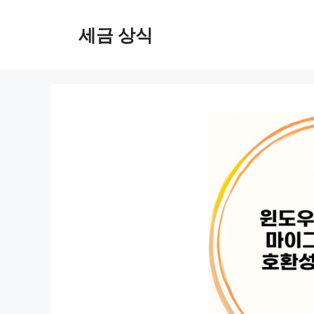
컨
텐
세금 상식
츠
로
건
너
뛰
기