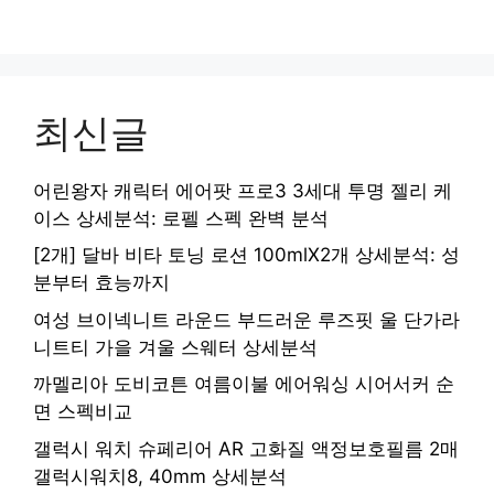
최신글
어린왕자 캐릭터 에어팟 프로3 3세대 투명 젤리 케
이스 상세분석: 로펠 스펙 완벽 분석
[2개] 달바 비타 토닝 로션 100mlX2개 상세분석: 성
분부터 효능까지
여성 브이넥니트 라운드 부드러운 루즈핏 울 단가라
니트티 가을 겨울 스웨터 상세분석
까멜리아 도비코튼 여름이불 에어워싱 시어서커 순
면 스펙비교
갤럭시 워치 슈페리어 AR 고화질 액정보호필름 2매
갤럭시워치8, 40mm 상세분석