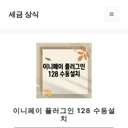
컨
텐
세금 상식
메
츠
로
뉴
건
너
뛰
기
이니페이 플러그인 128 수동설
치