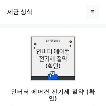
컨
텐
세금 상식
메
츠
로
뉴
건
너
뛰
기
인버터 에어컨 전기세 절약 (확
인)