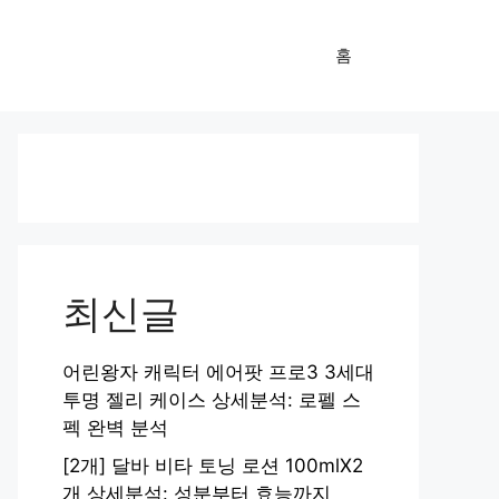
홈
최신글
어린왕자 캐릭터 에어팟 프로3 3세대
투명 젤리 케이스 상세분석: 로펠 스
펙 완벽 분석
[2개] 달바 비타 토닝 로션 100mlX2
개 상세분석: 성분부터 효능까지