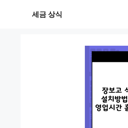
컨
텐
세금 상식
츠
로
건
너
뛰
기