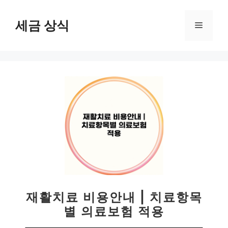
컨
텐
세금 상식
메
츠
로
뉴
건
너
뛰
기
재활치료 비용안내 | 치료항목
별 의료보험 적용