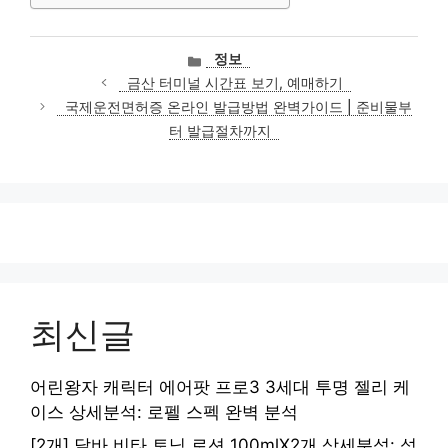
카
정보
테
금산 터미널 시간표 보기, 예매하기
고
국제운전면허증 온라인 발급방법 완벽가이드 | 준비물부
리
터 발급절차까지
최신글
어린왕자 캐릭터 에어팟 프로3 3세대 투명 젤리 케
이스 상세분석: 로펠 스펙 완벽 분석
[2개] 달바 비타 토닝 로션 100mlX2개 상세분석: 성