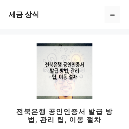
컨
텐
세금 상식
메
츠
로
뉴
건
너
뛰
기
전북은행 공인인증서 발급 방
법, 관리 팁, 이동 절차