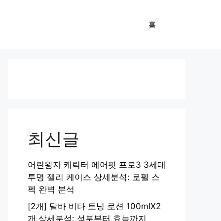
홈
최신글
어린왕자 캐릭터 에어팟 프로3 3세대
투명 젤리 케이스 상세분석: 로펠 스
펙 완벽 분석
[2개] 달바 비타 토닝 로션 100mlX2
개 상세분석: 성분부터 효능까지