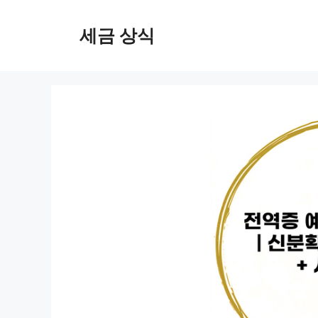
컨
텐
세금 상식
츠
로
건
너
뛰
기