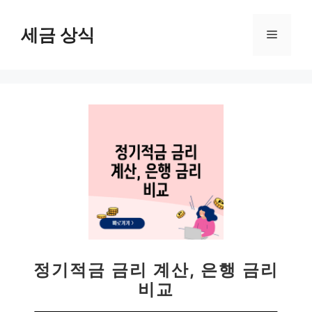
컨
텐
세금 상식
메
츠
로
뉴
건
너
뛰
기
정기적금 금리 계산, 은행 금리
비교