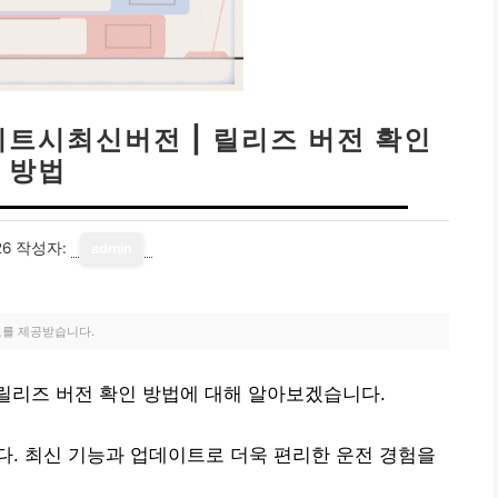
트시최신버전 | 릴리즈 버전 확인
방법
26
작성자:
admin
료를 제공받습니다.
릴리즈 버전 확인 방법에 대해 알아보겠습니다.
. 최신 기능과 업데이트로 더욱 편리한 운전 경험을