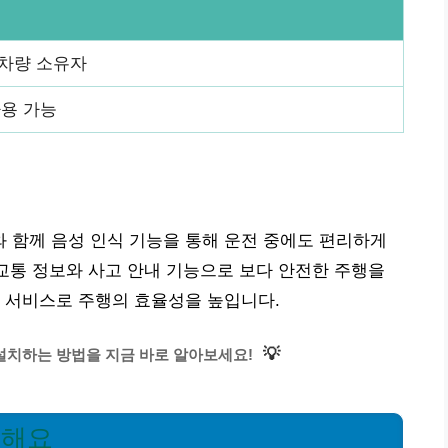
차량 소유자
사용 가능
 함께 음성 인식 기능을 통해 운전 중에도 편리하게
 교통 정보와 사고 안내 기능으로 보다 안전한 주행을
 서비스로 주행의 효율성을 높입니다.
💡
설치하는 방법을 지금 바로 알아보세요!
행해요