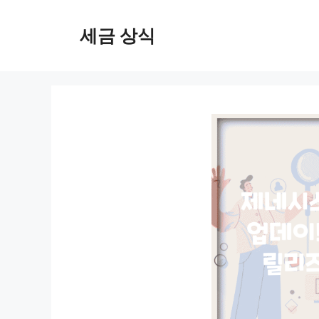
컨
텐
세금 상식
츠
로
건
너
뛰
기