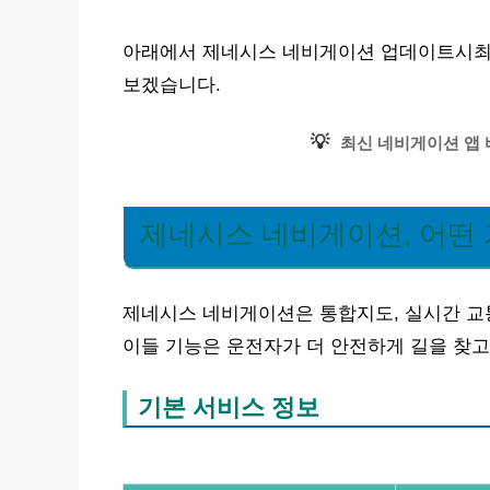
아래에서 제네시스 네비게이션 업데이트시최신
보겠습니다.
💡
최신 네비게이션 앱 
제네시스 네비게이션, 어떤
제네시스 네비게이션은 통합지도, 실시간 교통
이들 기능은 운전자가 더 안전하게 길을 찾고
기본 서비스 정보