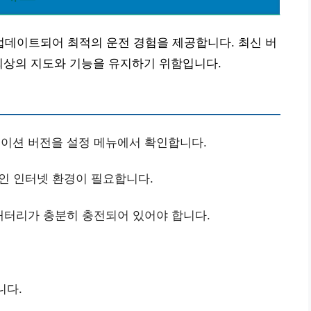
데이트되어 최적의 운전 경험을 제공합니다. 최신 버
최상의 지도와 기능을 유지하기 위함입니다.
이션 버전을 설정 메뉴에서 확인합니다.
 인터넷 환경이 필요합니다.
배터리가 충분히 충전되어 있어야 합니다.
니다.